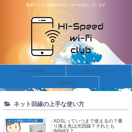
最速でコスパ抜群のwifiルーターを紹介しています
broadwimax
gmoとくとくｂｂ
uqwimax
ネット回線の上手な使い方
ADSLっていつまで使えるの？乗
ネット回線の上手な使い方
り換え先は光回線？それとも
WiMAX？